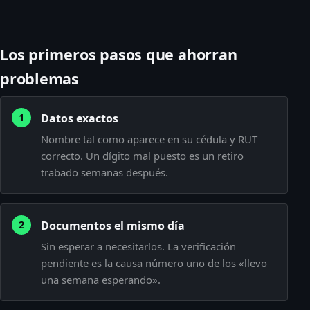
Los primeros pasos que ahorran
problemas
Datos exactos
Nombre tal como aparece en su cédula y RUT
correcto. Un dígito mal puesto es un retiro
trabado semanas después.
Documentos el mismo día
Sin esperar a necesitarlos. La verificación
pendiente es la causa número uno de los «llevo
una semana esperando».