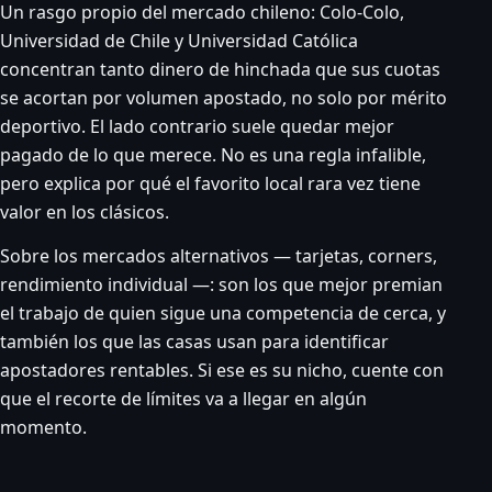
Un rasgo propio del mercado chileno: Colo-Colo,
Universidad de Chile y Universidad Católica
concentran tanto dinero de hinchada que sus cuotas
se acortan por volumen apostado, no solo por mérito
deportivo. El lado contrario suele quedar mejor
pagado de lo que merece. No es una regla infalible,
pero explica por qué el favorito local rara vez tiene
valor en los clásicos.
Sobre los mercados alternativos — tarjetas, corners,
rendimiento individual —: son los que mejor premian
el trabajo de quien sigue una competencia de cerca, y
también los que las casas usan para identificar
apostadores rentables. Si ese es su nicho, cuente con
que el recorte de límites va a llegar en algún
momento.