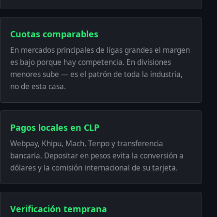
Cuotas comparables
En mercados principales de ligas grandes el margen
es bajo porque hay competencia. En divisiones
menores sube — es el patrón de toda la industria,
no de esta casa.
Pagos locales en CLP
Webpay, Khipu, Mach, Tenpo y transferencia
bancaria. Depositar en pesos evita la conversión a
dólares y la comisión internacional de su tarjeta.
Verificación temprana