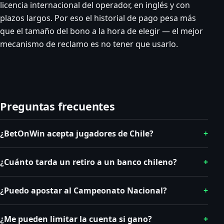
licencia internacional del operador, en inglés y con
plazos largos. Por eso el historial de pago pesa más
que el tamaño del bono a la hora de elegir — el mejor
mecanismo de reclamo es no tener que usarlo.
Preguntas frecuentes
¿BetOnWin acepta jugadores de Chile?
¿Cuánto tarda un retiro a un banco chileno?
¿Puedo apostar al Campeonato Nacional?
¿Me pueden limitar la cuenta si gano?