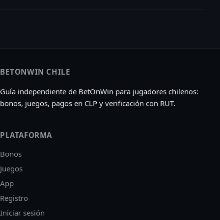
BETONWIN CHILE
Guía independiente de BetOnWin para jugadores chilenos:
bonos, juegos, pagos en CLP y verificación con RUT.
PLATAFORMA
Bonos
Juegos
App
Registro
Iniciar sesión