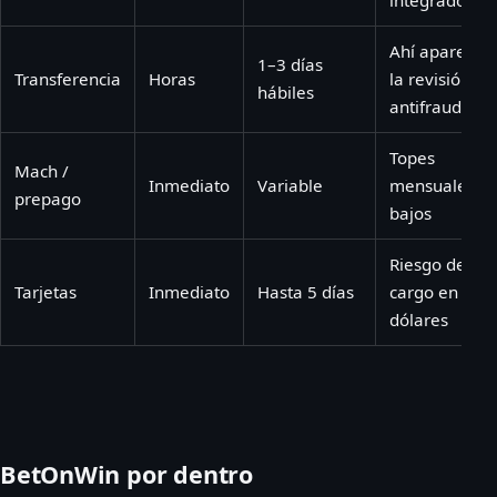
Ahí aparece
1–3 días
Transferencia
Horas
la revisión
hábiles
antifraude
Topes
Mach /
Inmediato
Variable
mensuales
prepago
bajos
Riesgo de
Tarjetas
Inmediato
Hasta 5 días
cargo en
dólares
BetOnWin por dentro